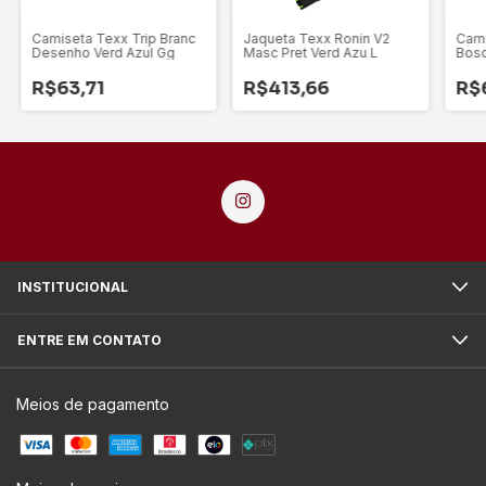
Camiseta Texx Trip Branc
Jaqueta Texx Ronin V2
Cami
Desenho Verd Azul Gg
Masc Pret Verd Azu L
Bos
R$63,71
R$413,66
R$
INSTITUCIONAL
ENTRE EM CONTATO
Meios de pagamento